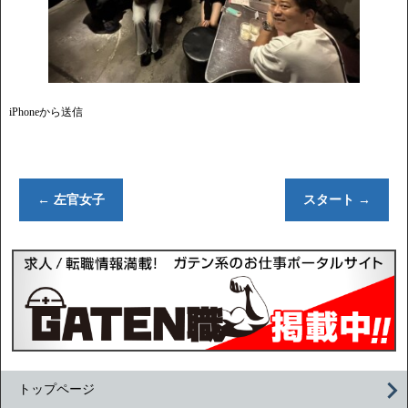
iPhoneから送信
←
左官女子
スタート
→
トップページ